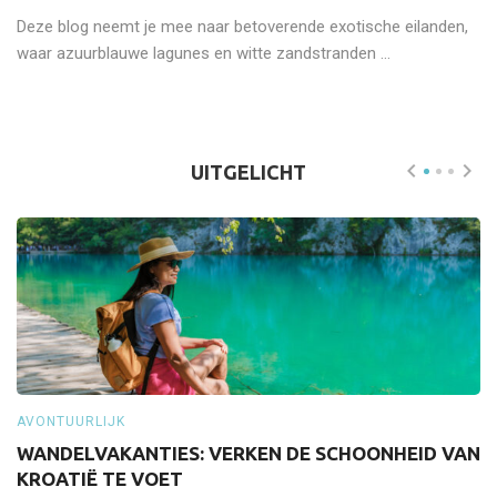
Deze blog neemt je mee naar betoverende exotische eilanden,
waar azuurblauwe lagunes en witte zandstranden ...
UITGELICHT
AVONTUURLIJK
A
WANDELVAKANTIES: VERKEN DE SCHOONHEID VAN
S
KROATIË TE VOET
Z