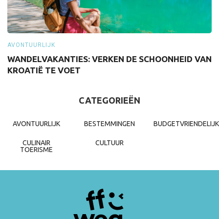
AVONTUURLIJK
A
WANDELVAKANTIES: VERKEN DE SCHOONHEID VAN
S
KROATIË TE VOET
Z
CATEGORIEËN
AVONTUURLIJK
BESTEMMINGEN
BUDGETVRIENDELIJK
CULINAIR
CULTUUR
TOERISME