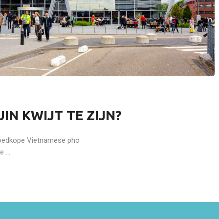
AVONTUURLIJK
AVONTUURLIJK
SUCCESVOL REIZEN DOE JE MET
DE BESTE TIJD VAN 
MIDDELLANDSE ZEE CRUISES
VOOR EEN CRUISE VA
NEDERLAND
IN KWIJT TE ZIJN?
 goedkope Vietnamese pho
 ...