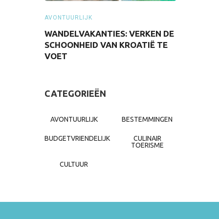
AVONTUURLIJK
AVONTUURLI
HET JAAR
WANDELVAKANTIES: VERKEN DE
SUCCESVO
NUIT
SCHOONHEID VAN KROATIË TE
MIDDELLA
VOET
CATEGORIEËN
AVONTUURLIJK
BESTEMMINGEN
BUDGETVRIENDELIJK
CULINAIR
TOERISME
CULTUUR