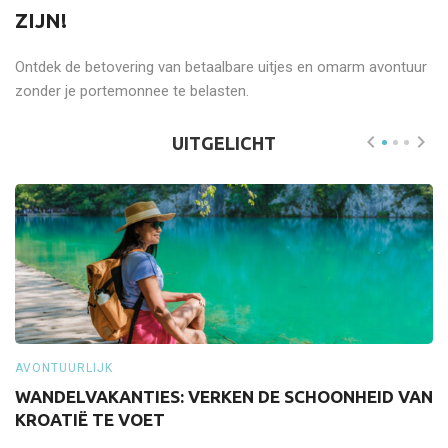
ZIJN!
Ontdek de betovering van betaalbare uitjes en omarm avontuur
zonder je portemonnee te belasten.
UITGELICHT
AVONTUURLIJK
A
WANDELVAKANTIES: VERKEN DE SCHOONHEID VAN
S
KROATIË TE VOET
Z