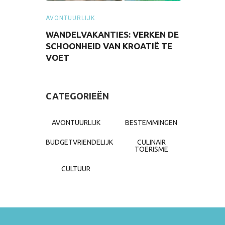
AVONTUURLIJK
AVONTUURLI
HET JAAR
WANDELVAKANTIES: VERKEN DE
SUCCESVO
NUIT
SCHOONHEID VAN KROATIË TE
MIDDELLA
VOET
CATEGORIEËN
AVONTUURLIJK
BESTEMMINGEN
BUDGETVRIENDELIJK
CULINAIR
TOERISME
CULTUUR