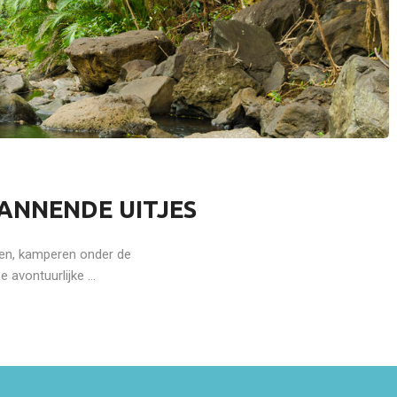
AVONTUURLIJK
AVONTUURLIJK
SUCCESVOL REIZEN DOE JE MET
DE BESTE TIJD VAN 
MIDDELLANDSE ZEE CRUISES
VOOR EEN CRUISE VA
NEDERLAND
PANNENDE UITJES
men, kamperen onder de
avontuurlijke ...