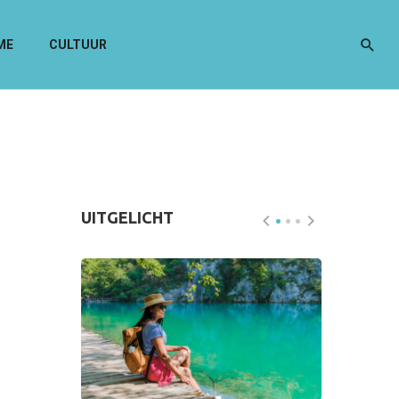
ME
CULTUUR
UITGELICHT