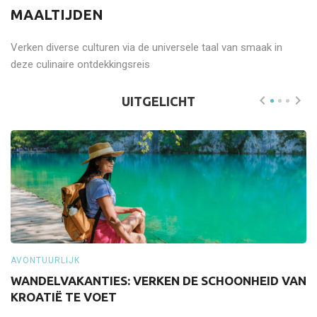
MAALTIJDEN
Verken diverse culturen via de universele taal van smaak in
deze culinaire ontdekkingsreis
UITGELICHT
AVONTUURLIJK
A
WANDELVAKANTIES: VERKEN DE SCHOONHEID VAN
S
KROATIË TE VOET
Z